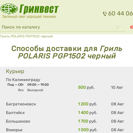
Перейти к основному содержанию
60 44 06
Форма поиска
Поиск
0
Вы здесь
Гриль POLARIS PGP1502 черный
Способы доставки для
Гриль
POLARIS PGP1502 черный
Курьер
По Калининграду
Пнд — Сбт
09:00 — 19:00
500
руб.
10 Авг
Вск
Выходной
Багратионовск
1 200
руб.
08 Авг
Балтийск
1 400
руб.
08 Авг
Большаково
1 700
руб.
08 Авг
Взморье
1 000
руб.
08 Авг