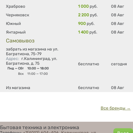
Храброво
1 000
руб.
08 Авг
Черняховск
2 200
руб.
08 Авг
Южный
900
руб.
08 Авг
Янтарный
1 400
руб.
08 Авг
Самовывоз
забрать из магазина на ул.
Багратиона, 75-79
Адрес
:
г.Калининград, ул.
Багратиона, д. 75
бесплатно
сегодня
Пнд — Сбт
10:00 — 18:00
Вск
11:00 — 17:00
Из магазина
бесплатно
08 Авг
Все бренды →
Бытовая техника и электроника
Телефоны:
+7(4012) 604-406
,
Калининград, ул.