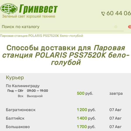
Перейти к основному содержанию
60 44 06
Форма поиска
Поиск
0
Вы здесь
Паровая станция POLARIS PSS7520K бело-голубой
Способы доставки для
Паровая
станция POLARIS PSS7520K бело-
голубой
Курьер
По Калининграду
Пнд — Сбт
09:00 — 19:00
500
руб.
завтра
Вск
Выходной
Багратионовск
1 200
руб.
07 Авг
Балтийск
1 400
руб.
07 Авг
Большаково
1 700
руб.
07 Авг