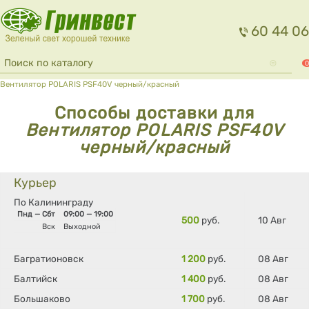
Перейти к основному содержанию
60 44 06
Форма поиска
Поиск
0
Вы здесь
Вентилятор POLARIS PSF40V черный/красный
Способы доставки для
Вентилятор POLARIS PSF40V
черный/красный
Курьер
По Калининграду
Пнд — Сбт
09:00 — 19:00
500
руб.
10 Авг
Вск
Выходной
Багратионовск
1 200
руб.
08 Авг
Балтийск
1 400
руб.
08 Авг
Большаково
1 700
руб.
08 Авг