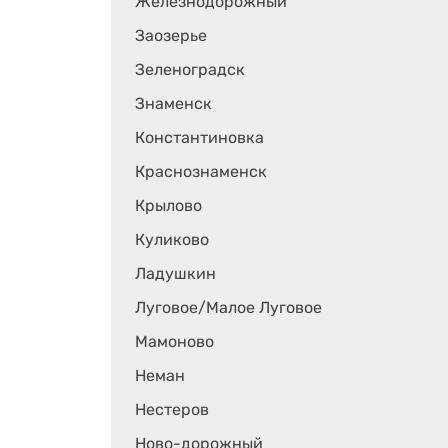
Железнодорожный
Заозерье
Зеленоградск
Знаменск
Константиновка
Краснознаменск
Крылово
Куликово
Ладушкин
Луговое/Малое Луговое
Мамоново
Неман
Нестеров
Ново-дорожный