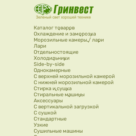
Перейти к основному содержанию
Каталог товаров
Охлаждение и заморозка
Морозильные камеры / лари
Лари
Отдельностоящие
Холодильники
Side-by-side
Однокамерные
С верхней морозильной камерой
С нижней морозильной камерой
Стирка и сушка
Стиральные машины
Аксессуары
С вертикальной загрузкой
С сушкой
Стандартные
Узкие
Сушильные машины