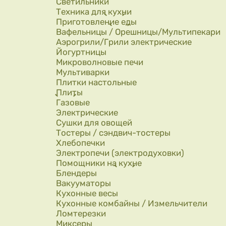
Светильники
Техника для кухни
Приготовление еды
Вафельницы / Орешницы/Мультипекари
Аэрогрили/Грили электрические
Йогуртницы
Микроволновые печи
Мультиварки
Плитки настольные
Плиты
Газовые
Электрические
Сушки для овощей
Тостеры / сэндвич-тостеры
Хлебопечки
Электропечи (электродуховки)
Помощники на кухне
Блендеры
Вакууматоры
Кухонные весы
Кухонные комбайны / Измельчители
Ломтерезки
Миксеры