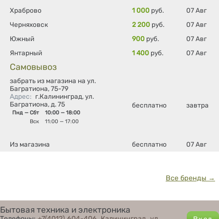
Храброво
1 000
руб.
07 Авг
Черняховск
2 200
руб.
07 Авг
Южный
900
руб.
07 Авг
Янтарный
1 400
руб.
07 Авг
Самовывоз
забрать из магазина на ул.
Багратиона, 75-79
Адрес
:
г.Калининград, ул.
Багратиона, д. 75
бесплатно
завтра
Пнд — Сбт
10:00 — 18:00
Вск
11:00 — 17:00
Из магазина
бесплатно
07 Авг
Все бренды →
Бытовая техника и электроника
Телефоны:
+7(4012) 604-406
,
Калининград, ул.