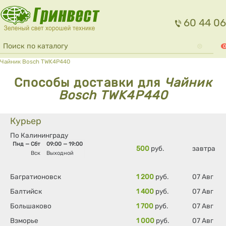
Перейти к основному содержанию
60 44 06
Форма поиска
Поиск
0
Вы здесь
Чайник Bosch TWK4P440
Способы доставки для
Чайник
Bosch TWK4P440
Курьер
По Калининграду
Пнд — Сбт
09:00 — 19:00
500
руб.
завтра
Вск
Выходной
Багратионовск
1 200
руб.
07 Авг
Балтийск
1 400
руб.
07 Авг
Большаково
1 700
руб.
07 Авг
Взморье
1 000
руб.
07 Авг