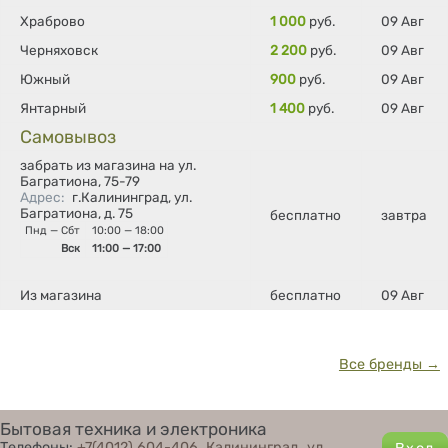
Храброво
1 000
руб.
09 Авг
Черняховск
2 200
руб.
09 Авг
Южный
900
руб.
09 Авг
Янтарный
1 400
руб.
09 Авг
Самовывоз
забрать из магазина на ул.
Багратиона, 75-79
Адрес
:
г.Калининград, ул.
Багратиона, д. 75
бесплатно
завтра
Пнд — Сбт
10:00 — 18:00
Вск
11:00 — 17:00
Из магазина
бесплатно
09 Авг
Все бренды →
Бытовая техника и электроника
Телефоны:
+7(4012) 604-406
,
Калининград, ул.