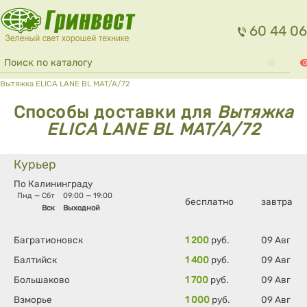
Перейти к основному содержанию
60 44 06
Форма поиска
Поиск
0
Вы здесь
Вытяжка ELICA LANE BL MAT/A/72
Способы доставки для
Вытяжка
ELICA LANE BL MAT/A/72
Курьер
По Калининграду
Пнд — Сбт
09:00 — 19:00
бесплатно
завтра
Вск
Выходной
Багратионовск
1 200
руб.
09 Авг
Балтийск
1 400
руб.
09 Авг
Большаково
1 700
руб.
09 Авг
Взморье
1 000
руб.
09 Авг