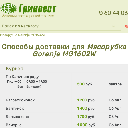
Перейти к основному содержанию
60 44 06
Форма поиска
Поиск
0
Вы здесь
Мясорубка Gorenje MG1602W
Способы доставки для
Мясорубка
Gorenje MG1602W
Курьер
По Калининграду
Пнд — Сбт
09:00 — 19:00
500
руб.
завтра
Вск
Выходной
Багратионовск
1 200
руб.
06 Авг
Балтийск
1 400
руб.
06 Авг
Большаково
1 700
руб.
06 Авг
Взморье
1 000
руб.
06 Авг