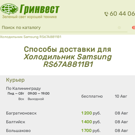
Перейти к основному содержанию
60 44 06
Форма поиска
Поиск
0
Вы здесь
Холодильник Samsung RS67A8811B1
Способы доставки для
Холодильник Samsung
RS67A8811B1
Курьер
По Калининграду
Пнд — Сбт
09:00 — 19:00
бесплатно
10 Авг
Вск
Выходной
Багратионовск
1 200
руб.
08 Авг
Балтийск
1 400
руб.
08 Авг
Большаково
1 700
руб.
08 Авг