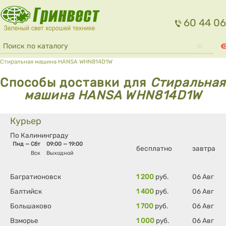
Перейти к основному содержанию
60 44 06
Форма поиска
Поиск
0
Вы здесь
Стиральная машина HANSA WHN814D1W
Способы доставки для
Стиральная
машина HANSA WHN814D1W
Курьер
По Калининграду
Пнд — Сбт
09:00 — 19:00
бесплатно
завтра
Вск
Выходной
Багратионовск
1 200
руб.
06 Авг
Балтийск
1 400
руб.
06 Авг
Большаково
1 700
руб.
06 Авг
Взморье
1 000
руб.
06 Авг