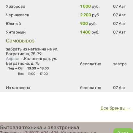
Храброво
1 000
руб.
07 Авг
Черняховск
2 200
руб.
07 Авг
Южный
900
руб.
07 Авг
Янтарный
1 400
руб.
07 Авг
Самовывоз
забрать из магазина на ул.
Багратиона, 75-79
Адрес
:
г.Калининград, ул.
Багратиона, д. 75
бесплатно
завтра
Пнд — Сбт
10:00 — 18:00
Вск
11:00 — 17:00
Из магазина
бесплатно
07 Авг
Все бренды →
Бытовая техника и электроника
Телефоны:
+7(4012) 604-406
,
Калининград, ул.