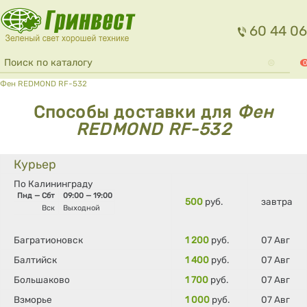
Перейти к основному содержанию
60 44 06
Форма поиска
Поиск
0
Вы здесь
Фен REDMOND RF-532
Способы доставки для
Фен
REDMOND RF-532
Курьер
По Калининграду
Пнд — Сбт
09:00 — 19:00
500
руб.
завтра
Вск
Выходной
Багратионовск
1 200
руб.
07 Авг
Балтийск
1 400
руб.
07 Авг
Большаково
1 700
руб.
07 Авг
Взморье
1 000
руб.
07 Авг