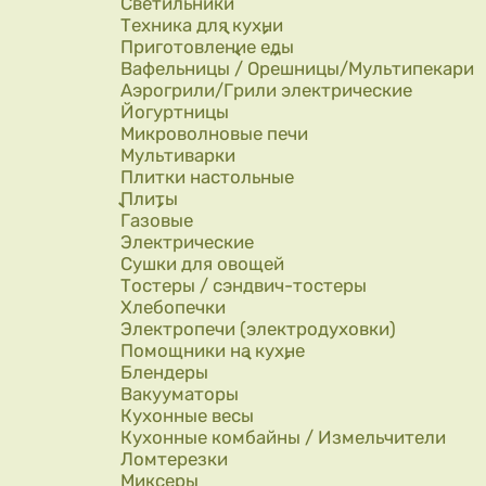
Светильники
Техника для кухни
Приготовление еды
Вафельницы / Орешницы/Мультипекари
Аэрогрили/Грили электрические
Йогуртницы
Микроволновые печи
Мультиварки
Плитки настольные
Плиты
Газовые
Электрические
Сушки для овощей
Тостеры / сэндвич-тостеры
Хлебопечки
Электропечи (электродуховки)
Помощники на кухне
Блендеры
Вакууматоры
Кухонные весы
Кухонные комбайны / Измельчители
Ломтерезки
Миксеры