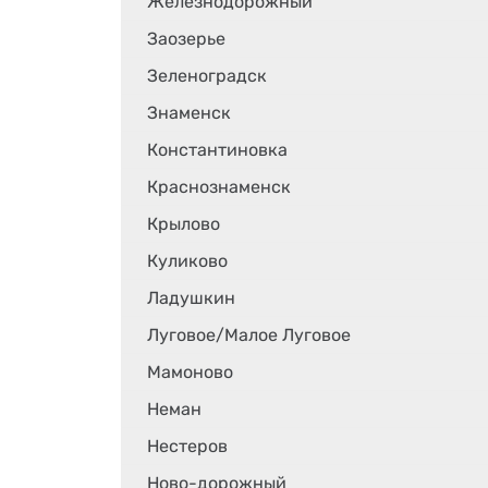
Железнодорожный
Заозерье
Зеленоградск
Знаменск
Константиновка
Краснознаменск
Крылово
Куликово
Ладушкин
Луговое/Малое Луговое
Мамоново
Неман
Нестеров
Ново-дорожный