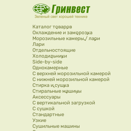
Перейти к основному содержанию
Каталог товаров
Охлаждение и заморозка
Морозильные камеры / лари
Лари
Отдельностоящие
Холодильники
Side-by-side
Однокамерные
С верхней морозильной камерой
С нижней морозильной камерой
Стирка и сушка
Стиральные машины
Аксессуары
С вертикальной загрузкой
С сушкой
Стандартные
Узкие
Сушильные машины