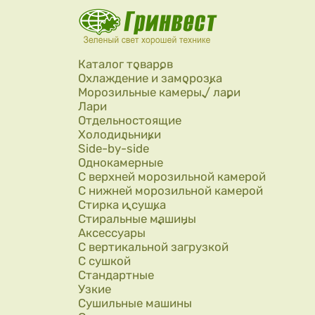
Перейти к основному содержанию
Каталог товаров
Охлаждение и заморозка
Морозильные камеры / лари
Лари
Отдельностоящие
Холодильники
Side-by-side
Однокамерные
С верхней морозильной камерой
С нижней морозильной камерой
Стирка и сушка
Стиральные машины
Аксессуары
С вертикальной загрузкой
С сушкой
Стандартные
Узкие
Сушильные машины