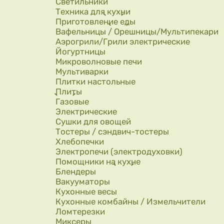
Светильники
Техника для кухни
Приготовление еды
Вафельницы / Орешницы/Мультипекари
Аэрогрили/Грили электрические
Йогуртницы
Микроволновые печи
Мультиварки
Плитки настольные
Плиты
Газовые
Электрические
Сушки для овощей
Тостеры / сэндвич-тостеры
Хлебопечки
Электропечи (электродуховки)
Помощники на кухне
Блендеры
Вакууматоры
Кухонные весы
Кухонные комбайны / Измельчители
Ломтерезки
Миксеры