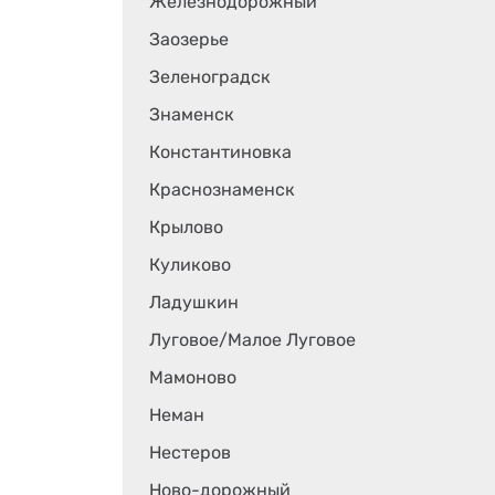
Железнодорожный
Заозерье
Зеленоградск
Знаменск
Константиновка
Краснознаменск
Крылово
Куликово
Ладушкин
Луговое/Малое Луговое
Мамоново
Неман
Нестеров
Ново-дорожный