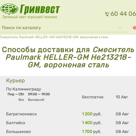
Перейти к основному содержанию
60 44 06
Форма поиска
Поиск
0
Вы здесь
Смеситель Paulmark HELLER-GM He213218-GM, вороненая сталь
Способы доставки для
Смеситель
Paulmark HELLER-GM He213218-
GM, вороненая сталь
Курьер
По Калининграду
Пнд — Сбт
09:00 — 19:00
бесплатно
10 Авг
Вск
Выходной
Багратионовск
1 200
руб.
08 Авг
Балтийск
1 400
руб.
08 Авг
Большаково
1 700
руб.
08 Авг