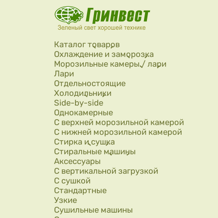
Перейти к основному содержанию
Каталог товаров
Охлаждение и заморозка
Морозильные камеры / лари
Лари
Отдельностоящие
Холодильники
Side-by-side
Однокамерные
С верхней морозильной камерой
С нижней морозильной камерой
Стирка и сушка
Стиральные машины
Аксессуары
С вертикальной загрузкой
С сушкой
Стандартные
Узкие
Сушильные машины