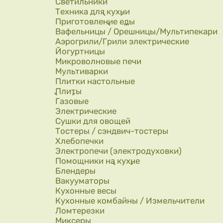
Светильники
Техника для кухни
Приготовление еды
Вафельницы / Орешницы/Мультипекари
Аэрогрили/Грили электрические
Йогуртницы
Микроволновые печи
Мультиварки
Плитки настольные
Плиты
Газовые
Электрические
Сушки для овощей
Тостеры / сэндвич-тостеры
Хлебопечки
Электропечи (электродуховки)
Помощники на кухне
Блендеры
Вакууматоры
Кухонные весы
Кухонные комбайны / Измельчители
Ломтерезки
Миксеры