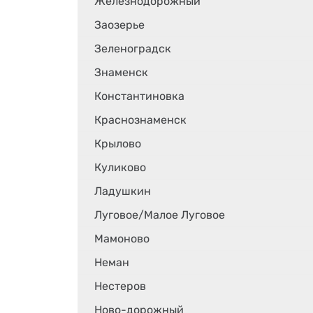
Железнодорожный
Заозерье
Зеленоградск
Знаменск
Константиновка
Краснознаменск
Крылово
Куликово
Ладушкин
Луговое/Малое Луговое
Мамоново
Неман
Нестеров
Ново-дорожный