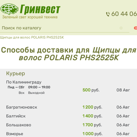
Перейти к основному содержанию
60 44 06
Форма поиска
Поиск
0
Вы здесь
Щипцы для волос POLARIS PHS2525K
Способы доставки для
Щипцы для
волос POLARIS PHS2525K
Курьер
По Калининграду
Пнд — Сбт
09:00 — 19:00
500
руб.
08 Авг
Вск
Выходной
Багратионовск
1 200
руб.
06 Авг
Балтийск
1 400
руб.
06 Авг
Большаково
1 700
руб.
06 Авг
Взморье
1 000
руб.
06 Авг