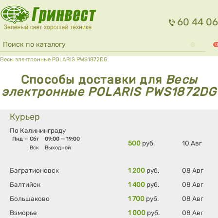
Перейти к основному содержанию
60 44 06
Форма поиска
Поиск
0
Вы здесь
Весы электронные POLARIS PWS1872DG
Способы доставки для
Весы
электронные POLARIS PWS1872DG
Курьер
По Калининграду
Пнд — Сбт
09:00 — 19:00
500
руб.
10 Авг
Вск
Выходной
Багратионовск
1 200
руб.
08 Авг
Балтийск
1 400
руб.
08 Авг
Большаково
1 700
руб.
08 Авг
Взморье
1 000
руб.
08 Авг