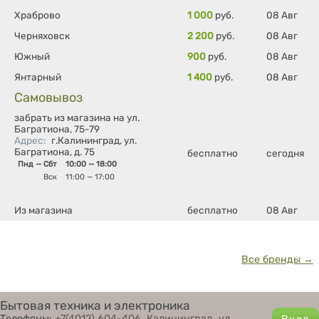
Храброво
1 000
руб.
08 Авг
Черняховск
2 200
руб.
08 Авг
Южный
900
руб.
08 Авг
Янтарный
1 400
руб.
08 Авг
Самовывоз
забрать из магазина на ул.
Багратиона, 75-79
Адрес
:
г.Калининград, ул.
Багратиона, д. 75
бесплатно
сегодня
Пнд — Сбт
10:00 — 18:00
Вск
11:00 — 17:00
Из магазина
бесплатно
08 Авг
Все бренды →
Бытовая техника и электроника
Телефоны:
+7(4012) 604-406
,
Калининград, ул.