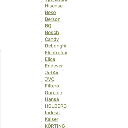
Hisense
Beko
Berson
BQ
Bosch
Candy
DeLonghi
Electrolux
Elica
Endever
JetAir
JVC
Filtero
Gorenje
Hansa
HOLBERG
Indesit
Kaiser
KӦRTING