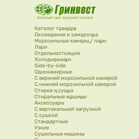
Перейти к основному содержанию
Каталог товаров
Охлаждение и заморозка
Морозильные камеры / лари
Лари
Отдельностоящие
Холодильники
Side-by-side
Однокамерные
С верхней морозильной камерой
С нижней морозильной камерой
Стирка и сушка
Стиральные машины
Аксессуары
С вертикальной загрузкой
С сушкой
Стандартные
Узкие
Сушильные машины