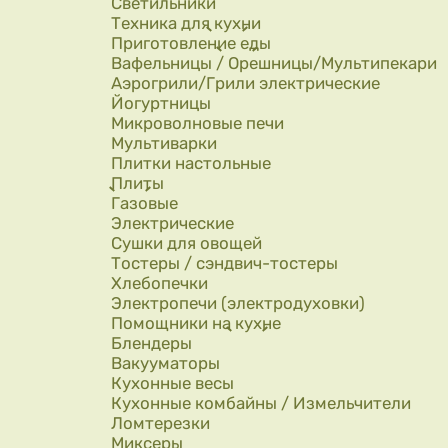
Светильники
Техника для кухни
Приготовление еды
Вафельницы / Орешницы/Мультипекари
Аэрогрили/Грили электрические
Йогуртницы
Микроволновые печи
Мультиварки
Плитки настольные
Плиты
Газовые
Электрические
Сушки для овощей
Тостеры / сэндвич-тостеры
Хлебопечки
Электропечи (электродуховки)
Помощники на кухне
Блендеры
Вакууматоры
Кухонные весы
Кухонные комбайны / Измельчители
Ломтерезки
Миксеры