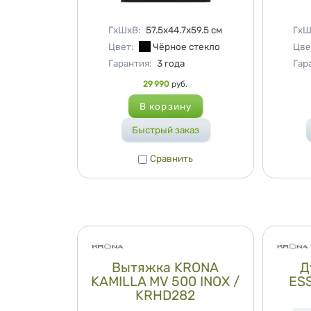
Характеристики
Хар
ГхШхВ
:
57.5x44.7x59.5
см
ГхШ
Цвет
:
Чёрное стекло
Цве
Гарантия
:
3 года
Гар
Цена
29 990
руб.
Цена
Сравнить
Сравнить
Вытяжка KRONA
Д
KAMILLA MV 500 INOX /
ES
KRHD282