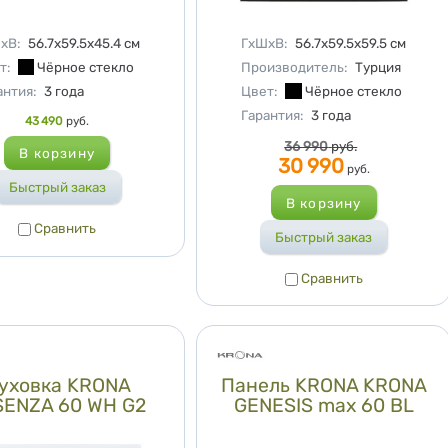
актеристики
Характеристики
хВ
:
56.7x59.5x45.4
см
ГхШхВ
:
56.7х59.5х59.5
см
т
:
Чёрное стекло
Производитель
:
Турция
Цвет
:
Чёрное стекло
антия
:
3 года
Гарантия
:
3 года
43 490
руб.
Цена
36 990
руб.
30 990
руб.
Сравнить
Сравнить
Сравнить
Сравнить
уховка KRONA
Панель KRONA KRONA
SENZA 60 WH G2
GENESIS max 60 BL