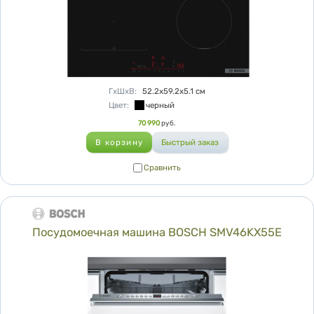
Характеристики
ГхШхВ
:
52.2х59.2х5.1
см
Цвет
:
черный
Цена
70 990
руб.
Сравнить
Сравнить
Посудомоечная машина BOSCH SMV46KX55E