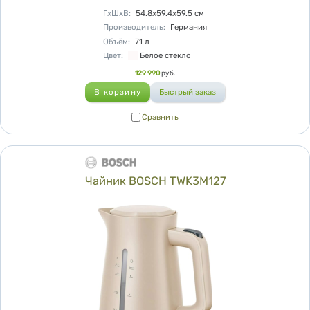
Характеристики
ГхШхВ
:
54.8х59.4х59.5
см
Производитель
:
Германия
Объём
:
71
л
Цвет
:
Белое стекло
Цена
129 990
руб.
Сравнить
Сравнить
Чайник BOSCH TWK3M127