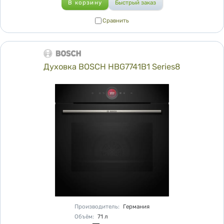
Сравнить
Сравнить
Духовка BOSCH HBG7741B1 Series8
Характеристики
Производитель
:
Германия
Объём
:
71
л