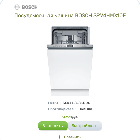
Посудомоечная машина BOSCH SPV4HMX1OE
Характеристики
ГхШхВ
:
55х44.8х81.5
см
Производитель
:
Польша
Цена
64 990
руб.
Сравнить
Сравнить