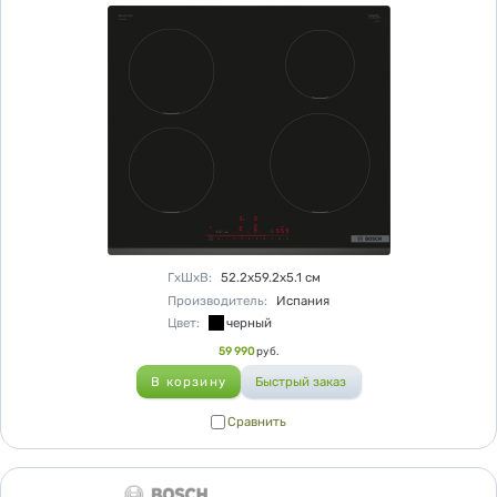
Характеристики
ГхШхВ
:
52.2х59.2х5.1
см
Производитель
:
Испания
Цвет
:
черный
Цена
59 990
руб.
Сравнить
Сравнить