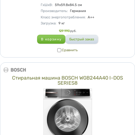
Характеристики
ГхШхВ
:
59х59.8х84.5
см
Производитель
:
Германия
Класс энергопотребления
:
A++
Загрузка
:
9
кг
Цена
129 990
руб.
Сравнить
Сравнить
Стиральная машина BOSCH WGB244A40 I-DOS
SERIES8