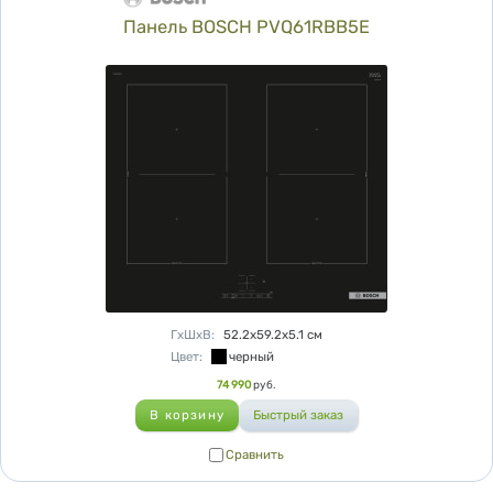
Панель BOSCH PVQ61RBB5E
Характеристики
ГхШхВ
:
52.2х59.2х5.1
см
Цвет
:
черный
Цена
74 990
руб.
Сравнить
Сравнить