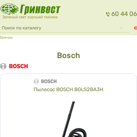
Перейти к основному содержанию
60 44 06
Форма поиска
Поиск
0
Вы здесь
Бренды
Bosch
Пылесос BOSCH BGLS2BA3H