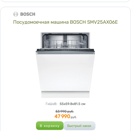
Посудомоечная машина BOSCH SMV25AX06E
Характеристики
ГхШхВ
:
55х59.8х81.5
см
Цена
53 990
руб.
47 990
руб.