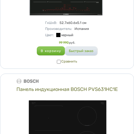
Характеристики
ГхШхВ
:
52.7х60.6х5.1
см
Производитель
:
Испания
Цвет
:
черный
Цена
99 990
руб.
Сравнить
Сравнить
Панель индукционная BOSCH PVS631HC1E