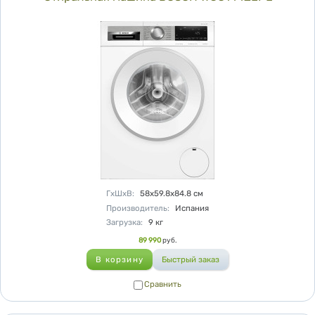
Характеристики
ГхШхВ
:
58х59.8х84.8
см
Производитель
:
Испания
Загрузка
:
9
кг
Цена
89 990
руб.
Сравнить
Сравнить