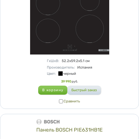
Характеристики
ГхШхВ
:
52.2х59.2х5.1
см
Производитель
:
Испания
Цвет
:
черный
Цена
39 990
руб.
Сравнить
Сравнить
Панель BOSCH PIE631HB1E