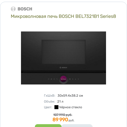
Микроволновая печь BOSCH BEL7321B1 Series8
Характеристики
ГхШхВ
:
30х59.4х38.2
см
Объём
:
21
л
Цвет
:
Чёрное стекло
Цена
107 990
руб.
89 990
руб.