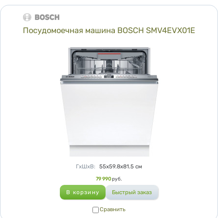
Посудомоечная машина BOSCH SMV4EVX01E
Характеристики
ГхШхВ
:
55х59.8х81.5
см
Цена
79 990
руб.
Сравнить
Сравнить