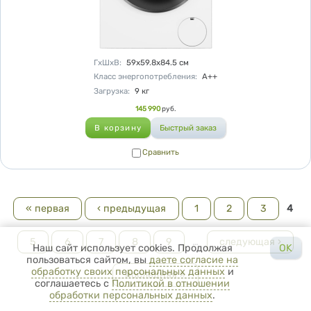
Характеристики
ГхШхВ
:
59х59.8х84.5
см
Класс энергопотребления
:
A++
Загрузка
:
9
кг
Цена
145 990
руб.
Сравнить
Сравнить
Страницы
« первая
‹ предыдущая
1
2
3
4
5
6
7
8
9
…
следующая ›
Наш сайт использует cookies. Продолжая
OK
пользоваться сайтом, вы
даете согласие на
обработку своих персональных данных
и
последняя »
соглашаетесь с
Политикой в отношении
обработки персональных данных
.