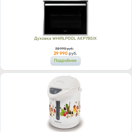
Духовка WHIRLPOOL AKP785IX
Цена
38 990
руб.
29 990
руб.
Подробнее