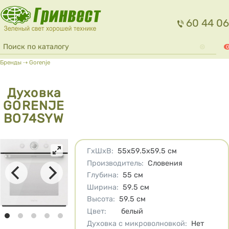
Перейти к основному содержанию
60 44 06
Форма поиска
Поиск
0
Вы здесь
Бренды
⇢
Gorenje
Духовка
GORENJE
BO74SYW
Характеристики
ГхШхВ
:
55х59.5х59.5
см
Производитель
:
Словения
Глубина
:
55
см
Ширина
:
59.5
см
Высота
:
59.5
см
Цвет
:
белый
Духовка с микроволновкой
:
Нет