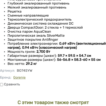
Глубокий эмалированный противень
Мелкий эмалированный противень
Решетка
Съемные направляющие
Термоэлектрический предохранитель
Динамическая система охлаждения DC
Дверца CompactDoor: 2 стекла + 1 термослой
Очистка паром AquaClean
Пиролитическая эмаль SilverMatte
Защитное покрытие Antifinger
Потребление электроэнергии:
0.69 кВтч (вентиляционный
нагрев), 0.94 кВтч (классический нагрев)
Мощность гриля:
2,700 Вт
Габаритные размеры (шхвхг):
59.7 × 59.5 × 54.7 см
Монтажные размеры (шхвхг):
56-56.8 × 58.3-60 × 55 см
Вес нетто:
29.2 кг
Артикул
:
BO74SYW
Бренд:
Gorenje
Сравнить
Сравнить
С этим товаром также смотрят