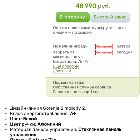
48 990
руб.
Цена
Оплата наличными, курьеру по карте,
онлайн — по ссылке
Условия доставки
По Калининграду
завтра
бесплатно
забрать из
сегодня
бесплатно
магазина на ул.
Багратиона, 75-79
Ещё способы
доставки
Подъём на этаж
Собственная служба сервиса
Гарантия на товар 1 год
Дизайн-линия Gorenje Simplicity 2.1
Класс энергопотребления:
A+
Цвет:
Белый
Цвет ручки:
Алюминий
Материал панели управления:
Стеклянная панель
управления