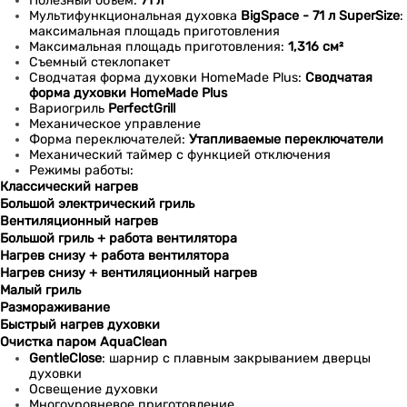
Полезный объем:
71 л
Мультифункциональная духовка
BigSpace - 71 л SuperSize
:
максимальная площадь приготовления
Максимальная площадь приготовления:
1,316 см²
Съемный стеклопакет
Сводчатая форма духовки HomeMade Plus:
Сводчатая
форма духовки HomeMade Plus
Вариогриль
PerfectGrill
Механическое управление
Форма переключателей:
Утапливаемые переключатели
Механический таймер с функцией отключения
Режимы работы:
Классический нагрев
Большой электрический гриль
Вентиляционный нагрев
Большой гриль + работа вентилятора
Нагрев снизу + работа вентилятора
Нагрев снизу + вентиляционный нагрев
Малый гриль
Размораживание
Быстрый нагрев духовки
Очистка паром AquaClean
GentleClose
: шарнир с плавным закрыванием дверцы
духовки
Освещение духовки
Многоуровневое приготовление