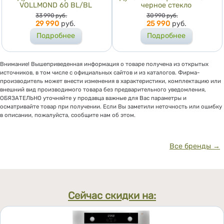
VOLLMOND 60 BL/BL
черное стекло
Цена
Цена
33 990
руб.
30 990
руб.
29 990
руб.
25 990
руб.
Подробнее
Подробнее
Внимание! Вышеприведенная информация о товаре получена из открытых
источников, в том числе с официальных сайтов и из каталогов. Фирма-
производитель может внести изменения в характеристики, комплектацию или
внешний вид производимого товара без предварительного уведомления,
ОБЯЗАТЕЛЬНО уточняйте у продавца важные для Вас параметры и
осматривайте товар при получении. Если Вы заметили неточность или ошибку
в описании, пожалуйста, сообщите нам об этом.
Все бренды →
Сейчас скидки на: