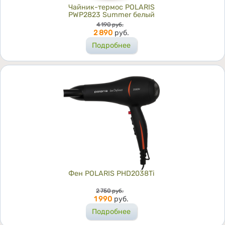
Чайник-термос POLARIS
PWP2823 Summer белый
Цена
4 190
руб.
2 890
руб.
Подробнее
Фен POLARIS PHD2038Ti
Цена
2 750
руб.
1 990
руб.
Подробнее