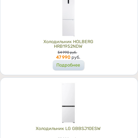
Холодильник HOLBERG
HRB1952NDW
Цена
54 990
руб.
47 990
руб.
Подробнее
Холодильник LG GBBSJ10ESW