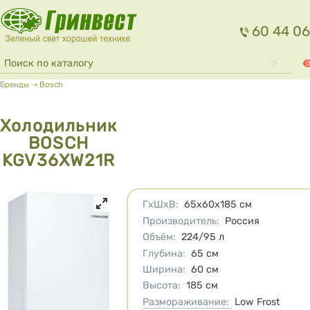
Перейти к основному содержанию
60 44 06
Форма поиска
Поиск
0
Вы здесь
Бренды
⇢
Bosch
Холодильник
BOSCH
KGV36XW21R
Характеристики
ГхШхВ
:
65х60х185
см
Производитель
:
Россия
Объём
:
224/95
л
Глубина
:
65
см
Ширина
:
60
см
Высота
:
185
см
Размораживание:
Low Frost