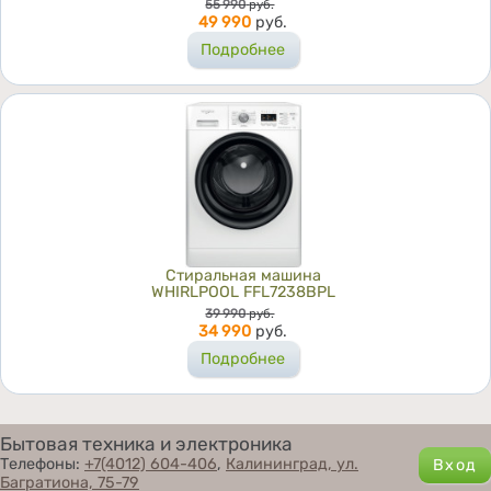
Цена
55 990
руб.
49 990
руб.
Подробнее
Стиральная машина
WHIRLPOOL FFL7238BPL
Цена
39 990
руб.
34 990
руб.
Подробнее
Бытовая техника и электроника
Телефоны:
+7(4012) 604-406
,
Калининград, ул.
Багратиона, 75-79