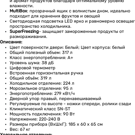
и аромат продуктов благодаря оптимальному уровню
влажности.
MultiBox
: прозрачный ящик с волнистым дном, идеально
подходит для хранения фруктов и овощей
Светодиодная подсветка LED ярко и равномерно освещае
пространство холодильника.
SuperFreezing
- защищает замороженные продукты от
размораживания.
Описание:
Цвет поверхности двери: Белый; Цвет корпуса: белый
Общий полезный объем: 317 л
Класс энергопотребления: A+
Уровень шума: 38 дБ
Цифровой термометр
Встроенная горизонтальная ручка
Общий объём: 319 л
Холодильное отделение: 224 л
Морозильное отделение: 95 л
Энергопотребление: 279 кВт/ч
Дверной упор правый, перенавешиваемый
Регулируемые по высоте - ножки спереди, ролики сзади
Климатический класс SN-ST
Мощность подключения: 90 Вт
Напряжение: 220-240 В
Размеры прибора (ВхШхГ): 185 x 60 x 65 см
Вес: 67 кг
Холодильное отделение: