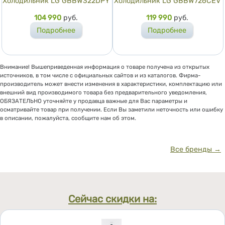
Холодильник LG GBBW322DPY
Холодильник LG GBBW726CEV
Цена
104 990
руб.
Цена
119 990
руб.
Подробнее
Подробнее
Внимание! Вышеприведенная информация о товаре получена из открытых
источников, в том числе с официальных сайтов и из каталогов. Фирма-
производитель может внести изменения в характеристики, комплектацию или
внешний вид производимого товара без предварительного уведомления,
ОБЯЗАТЕЛЬНО уточняйте у продавца важные для Вас параметры и
осматривайте товар при получении. Если Вы заметили неточность или ошибку
в описании, пожалуйста, сообщите нам об этом.
Все бренды →
Сейчас скидки на: