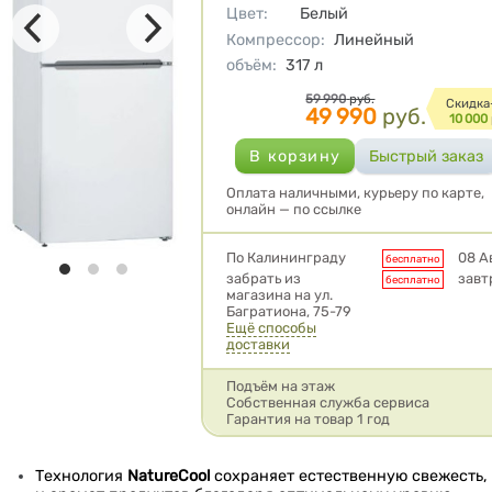
Цвет
:
Белый
Компрессор
:
Линейный
объём
:
317
л
Цена
59 990
руб.
Cкидка
49 990
руб.
10 000
Оплата наличными, курьеру по карте,
онлайн — по ссылке
Условия доставки
По Калининграду
08 А
бесплатно
забрать из
завт
бесплатно
магазина на ул.
Багратиона, 75-79
Ещё способы
доставки
Подъём на этаж
Собственная служба сервиса
Гарантия на товар 1 год
Технология
NatureCool
сохраняет естественную свежесть,