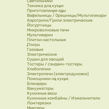
Светильники
Техника для кухни
Приготовление еды
Вафельницы / Орешницы/Мультипекари
Аэрогрили/Грили электрические
Йогуртницы
Микроволновые печи
Мультиварки
Плитки настольные
Плиты
Газовые
Электрические
Сушки для овощей
Тостеры / сэндвич-тостеры
Хлебопечки
Электропечи (электродуховки)
Помощники на кухне
Блендеры
Вакууматоры
Кухонные весы
Кухонные комбайны / Измельчители
Ломтерезки
Миксеры