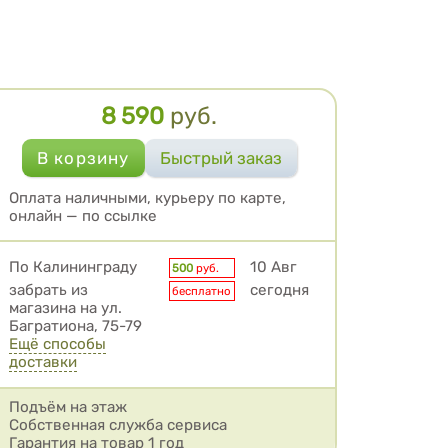
8 590
руб.
Цена
Оплата наличными, курьеру по карте,
онлайн — по ссылке
Условия доставки
По Калининграду
10 Авг
500
руб.
забрать из
сегодня
бесплатно
магазина на ул.
Багратиона, 75-79
Ещё способы
доставки
Подъём на этаж
Собственная служба сервиса
Гарантия на товар 1 год