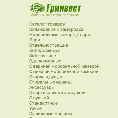
Перейти к основному содержанию
Каталог товаров
Охлаждение и заморозка
Морозильные камеры / лари
Лари
Отдельностоящие
Холодильники
Side-by-side
Однокамерные
С верхней морозильной камерой
С нижней морозильной камерой
Стирка и сушка
Стиральные машины
Аксессуары
С вертикальной загрузкой
С сушкой
Стандартные
Узкие
Сушильные машины