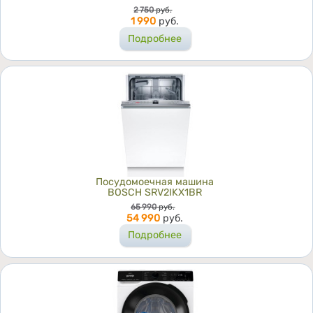
Цена
2 750
руб.
1 990
руб.
Подробнее
Посудомоечная машина
BOSCH SRV2IKX1BR
Цена
65 990
руб.
54 990
руб.
Подробнее