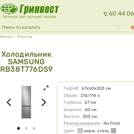
Перейти к основному содержанию
60 44 06
Форма поиска
Поиск
0
Вы здесь
Бренды
⇢
Samsung
Холодильник
SAMSUNG
RB38T776DS9
Характеристики
ГхШхВ
:
67х60х203
см
Объём
:
276/114
л
Глубина
:
67
см
Ширина
:
60
см
Высота
:
203
см
Размораживание:
No Frost
Цвет
:
нерж. сталь
,