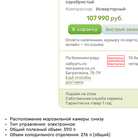
серебристый
Компрессор
:
Инверторный
107 990
руб.
Цена
Оплата наличными, курьеру по карте
онлайн — по ссылке
Условия доставки
По Калининграду
10 А
бесплатно
забрать из
сего
бесплатно
магазина на ул.
Багратиона, 75-79
Ещё способы
доставки
Подъём на этаж
Собственная служба сервиса
Гарантия на товар 1 год
Расположение морозильной камеры: снизу
Тип управления: электронное
Общий полезный объем: 390 л
Объем холодильного отделения: 276 л (общий)