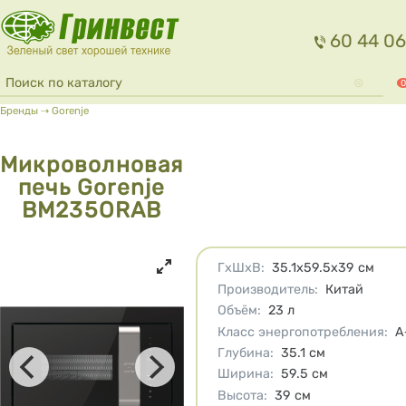
Перейти к основному содержанию
60 44 06
Форма поиска
Поиск
0
Вы здесь
Бренды
⇢
Gorenje
Микроволновая
печь Gorenje
BM235ORAB
Характеристики
ГхШхВ
:
35.1х59.5х39
см
Производитель
:
Китай
Объём
:
23
л
Класс энергопотребления
:
A
Глубина
:
35.1
см
Ширина
:
59.5
см
Высота
:
39
см