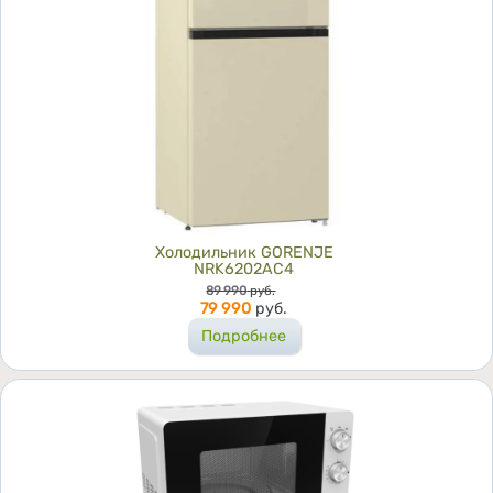
Холодильник GORENJE
NRK6202AC4
Цена
89 990
руб.
79 990
руб.
Подробнее