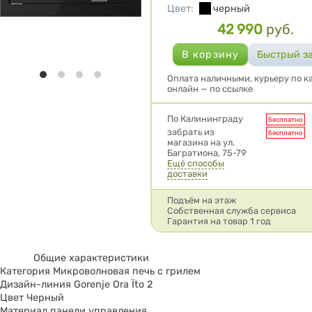
Цвет
:
черный
42 990
руб.
Цена
Оплата наличными, курьеру по ка
онлайн — по ссылке
Условия доставки
По Калининграду
бесплатно
забрать из
бесплатно
магазина на ул.
Багратиона, 75-79
Ещё способы
доставки
Подъём на этаж
Собственная служба сервиса
Гарантия на товар 1 год
Общие характеристики
Категория Микроволновая печь с грилем
Дизайн-линия Gorenje Ora Ïto 2
Цвет Черный
Материал панели управления