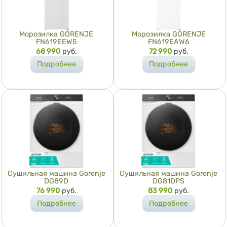
Морозилка GORENJE
Морозилка GORENJE
FN619EEW5
FN619EAW6
Цена
68 990
руб.
Цена
72 990
руб.
Подробнее
Подробнее
Сушильная машина Gorenje
Сушильная машина Gorenje
DG89D
DG81DPS
Цена
76 990
руб.
Цена
83 990
руб.
Подробнее
Подробнее