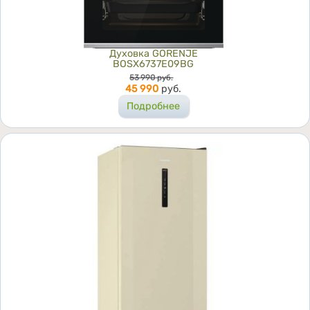
Духовка GORENJE
BOSX6737E09BG
Цена
53 990
руб.
45 990
руб.
Подробнее