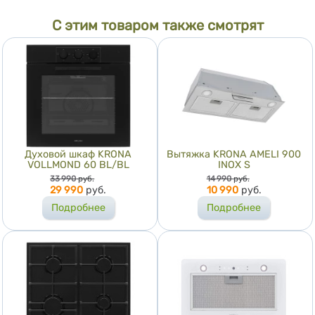
С этим товаром также смотрят
Духовой шкаф KRONA
Вытяжка KRONA AMELI 900
VOLLMOND 60 BL/BL
INOX S
Цена
Цена
33 990
руб.
14 990
руб.
29 990
руб.
10 990
руб.
Подробнее
Подробнее