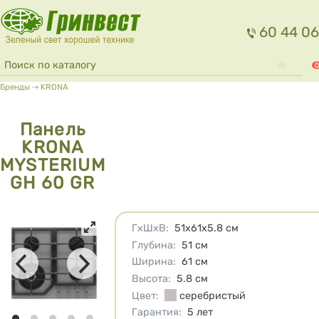
Перейти к основному содержанию
60 44 06
Форма поиска
Поиск
0
Вы здесь
Бренды
⇢
KRONA
Панель
KRONA
MYSTERIUM
GH 60 GR
Характеристики
ГхШхВ
:
51х61х5.8
см
Глубина
:
51
см
Ширина
:
61
см
Высота
:
5.8
см
Цвет
:
серебристый
Гарантия
:
5 лет