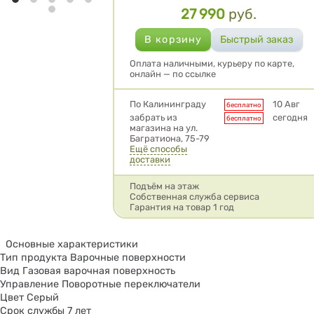
27 990
руб.
Цена
Оплата наличными, курьеру по карте,
онлайн — по ссылке
Условия доставки
По Калининграду
10 Авг
бесплатно
забрать из
сегодня
бесплатно
магазина на ул.
Багратиона, 75-79
Ещё способы
доставки
Подъём на этаж
Собственная служба сервиса
Гарантия на товар 1 год
Основные характеристики
Тип продукта Варочные поверхности
Вид Газовая варочная поверхность
Управление Поворотные переключатели
Цвет Серый
Срок службы 7 лет