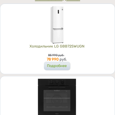
Холодильник LG GBB72SWUGN
Цена
85 990
руб.
78 990
руб.
Подробнее