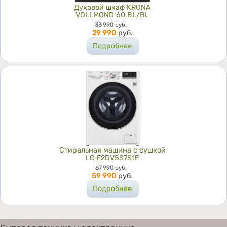
Духовой шкаф KRONA
VOLLMOND 60 BL/BL
Цена
33 990
руб.
29 990
руб.
Подробнее
Стиральная машина с сушкой
LG F2DV5S7S1E
Цена
67 990
руб.
59 990
руб.
Подробнее