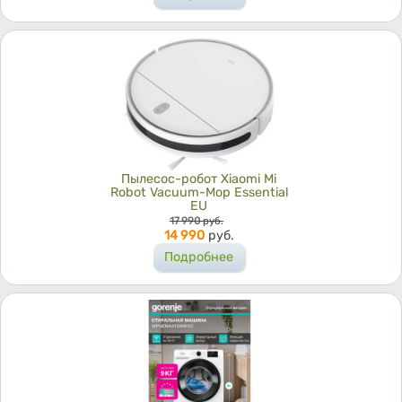
Пылесос-робот Xiaomi Mi
Robot Vacuum-Mop Essential
EU
Цена
17 990
руб.
14 990
руб.
Подробнее