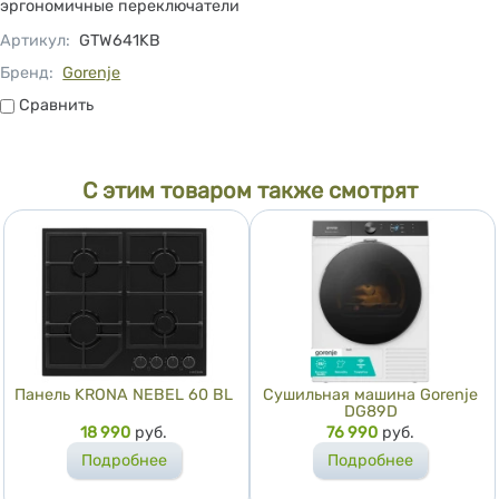
эргономичные переключатели
Артикул
:
GTW641KB
Бренд:
Gorenje
Сравнить
Сравнить
С этим товаром также смотрят
Панель KRONA NEBEL 60 BL
Сушильная машина Gorenje
DG89D
Цена
18 990
руб.
Цена
76 990
руб.
Подробнее
Подробнее