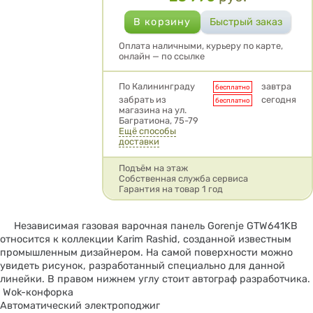
Оплата наличными, курьеру по карте,
онлайн — по ссылке
Условия доставки
По Калининграду
завтра
бесплатно
забрать из
сегодня
бесплатно
магазина на ул.
Багратиона, 75-79
Ещё способы
доставки
Подъём на этаж
Собственная служба сервиса
Гарантия на товар 1 год
Независимая газовая варочная панель Gorenje GTW641KB
относится к коллекции Karim Rashid, созданной известным
промышленным дизайнером. На самой поверхности можно
увидеть рисунок, разработанный специально для данной
линейки. В правом нижнем углу стоит автограф разработчика.
Wok-конфорка
Автоматический электроподжиг