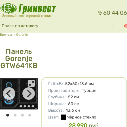
Перейти к основному содержанию
60 44 06
Форма поиска
Поиск
0
Вы здесь
Бренды
⇢
Gorenje
Панель
Gorenje
GTW641KB
Характеристики
ГхШхВ
:
52х60х13.6
см
Производитель
:
Турция
Глубина
:
52
см
Ширина
:
60
см
Высота
:
13.6
см
Цвет
:
Чёрное стекло
28 990
руб.
Цена