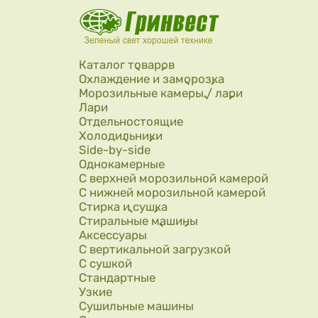
Перейти к основному содержанию
Каталог товаров
Охлаждение и заморозка
Морозильные камеры / лари
Лари
Отдельностоящие
Холодильники
Side-by-side
Однокамерные
С верхней морозильной камерой
С нижней морозильной камерой
Стирка и сушка
Стиральные машины
Аксессуары
С вертикальной загрузкой
С сушкой
Стандартные
Узкие
Сушильные машины