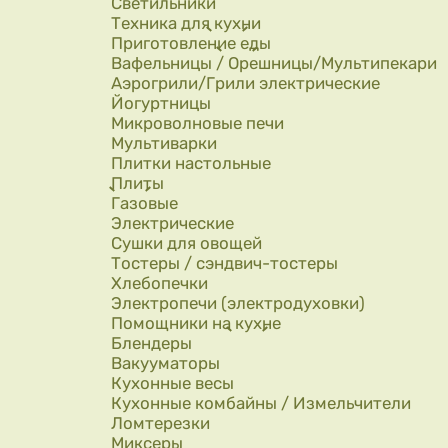
Светильники
Техника для кухни
Приготовление еды
Вафельницы / Орешницы/Мультипекари
Аэрогрили/Грили электрические
Йогуртницы
Микроволновые печи
Мультиварки
Плитки настольные
Плиты
Газовые
Электрические
Сушки для овощей
Тостеры / сэндвич-тостеры
Хлебопечки
Электропечи (электродуховки)
Помощники на кухне
Блендеры
Вакууматоры
Кухонные весы
Кухонные комбайны / Измельчители
Ломтерезки
Миксеры