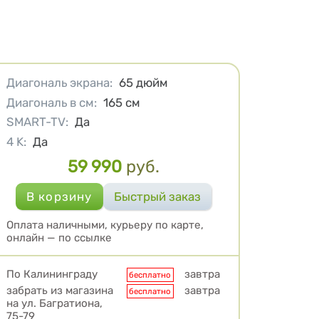
Характеристики
Диагональ экрана
:
65
дюйм
Диагональ в см
:
165
см
SMART-TV
:
Да
4 K
:
Да
59 990
руб.
Цена
Оплата наличными, курьеру по карте,
онлайн — по ссылке
Условия доставки
По Калининграду
завтра
бесплатно
забрать из магазина
завтра
бесплатно
на ул. Багратиона,
75-79