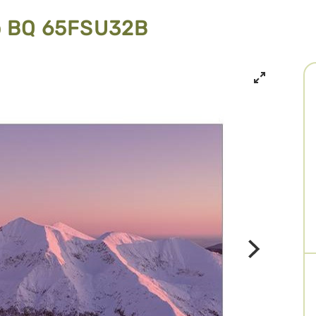
р BQ 65FSU32B