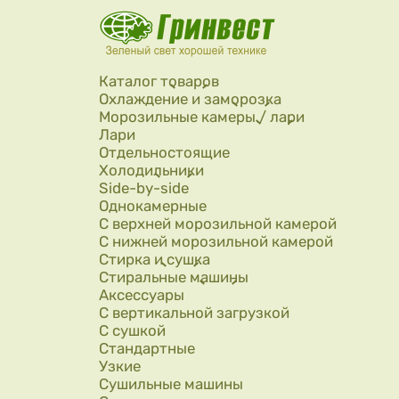
Перейти к основному содержанию
Каталог товаров
Охлаждение и заморозка
Морозильные камеры / лари
Лари
Отдельностоящие
Холодильники
Side-by-side
Однокамерные
С верхней морозильной камерой
С нижней морозильной камерой
Стирка и сушка
Стиральные машины
Аксессуары
С вертикальной загрузкой
С сушкой
Стандартные
Узкие
Сушильные машины