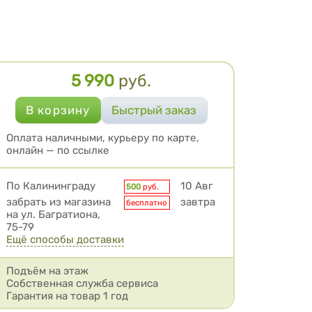
5 990
руб.
Цена
Оплата наличными, курьеру по карте,
онлайн — по ссылке
Условия доставки
По Калининграду
10 Авг
500
руб.
забрать из магазина
завтра
бесплатно
на ул. Багратиона,
75-79
Ещё способы доставки
Подъём на этаж
Собственная служба сервиса
Гарантия на товар 1 год