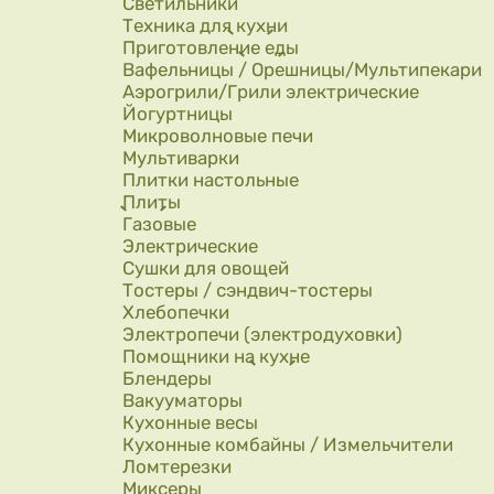
Светильники
Техника для кухни
Приготовление еды
Вафельницы / Орешницы/Мультипекари
Аэрогрили/Грили электрические
Йогуртницы
Микроволновые печи
Мультиварки
Плитки настольные
Плиты
Газовые
Электрические
Сушки для овощей
Тостеры / сэндвич-тостеры
Хлебопечки
Электропечи (электродуховки)
Помощники на кухне
Блендеры
Вакууматоры
Кухонные весы
Кухонные комбайны / Измельчители
Ломтерезки
Миксеры