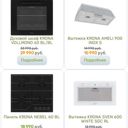
Духовой шкаф KRONA
Вытяжка KRONA AMELI 900
VOLLMOND 60 BL/BL
INOX S
Цена
Цена
33 990
руб.
14 990
руб.
29 990
руб.
10 990
руб.
Подробнее
Подробнее
Панель KRONA NEBEL 60 BL
Вытяжка KRONA SVEN 600
WHITE SGC RL
Цена
18 990
руб.
Цена
13 990
руб.