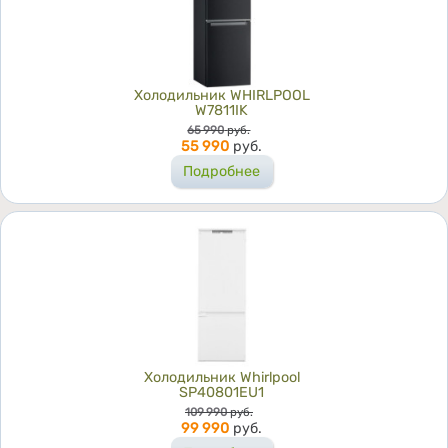
Холодильник WHIRLPOOL
W7811IK
Цена
65 990
руб.
55 990
руб.
Подробнее
Холодильник Whirlpool
SP40801EU1
Цена
109 990
руб.
99 990
руб.