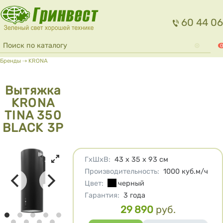
Перейти к основному содержанию
60 44 06
Форма поиска
Поиск
0
Вы здесь
Бренды
⇢
KRONA
Вытяжка
KRONA
TINA 350
BLACK 3P
Характеристики
ГхШхВ
:
43 х 35 х 93
см
Производительность
:
1000
куб.м/ч
Цвет
:
черный
Гарантия
:
3 года
29 890
руб.
Цена