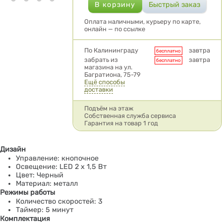
Оплата наличными, курьеру по карте,
онлайн — по ссылке
Условия доставки
По Калининграду
завтра
бесплатно
забрать из
завтра
бесплатно
магазина на ул.
Багратиона, 75-79
Ещё способы
доставки
Подъём на этаж
Собственная служба сервиса
Гарантия на товар 1 год
Дизайн
Управление: кнопочное
Освещение: LED 2 x 1,5 Вт
Цвет: Черный
Материал: металл
Режимы работы
Количество скоростей: 3
Таймер: 5 минут
Комплектация