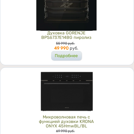
Духовка GORENJE
BPS6737E14BG пиролиз
Цена
55 990
руб.
49 990
руб.
Подробнее
Микроволновая печь с
функцией духовки KRONA
ONYX 45HmwBL/BL
Цена
69 990
руб.