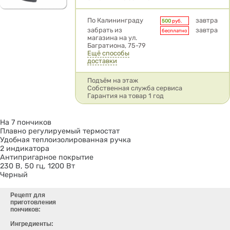
Условия доставки
По Калининграду
завтра
500
руб.
забрать из
завтра
бесплатно
магазина на ул.
Багратиона, 75-79
Ещё способы
доставки
Подъём на этаж
Собственная служба сервиса
Гарантия на товар 1 год
На 7 пончиков
Плавно регулируемый термостат
Удобная теплоизолированная ручка
2 индикатора
Антипригарное покрытие
230 В, 50 гц, 1200 Вт
Черный
Рецепт для
приготовления
пончиков:
Ингредиенты: