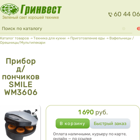
Перейти к основному содержанию
60 44 06
Форма поиска
Поиск
0
Вы здесь
Каталог товаров
⇢
Техника для кухни
⇢
Приготовление еды
⇢
Вафельницы /
Орешницы/Мультипекари
Прибор
д/
пончиков
SMILE
WM3606
1 690
руб.
Цена
Оплата наличными, курьеру по карте,
онлайн — по ссылке