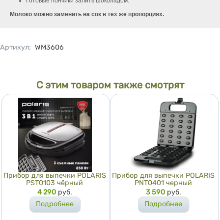
Готовые пончики залить шоколадом.
Молоко можно заменить на сок в тех же пропорциях.
Артикул
:
WM3606
С этим товаром также смотрят
Прибор для выпечки POLARIS
Прибор для выпечки POLARIS
PST0103 чёрный
PNT0401 черный
Цена
4 290
руб.
Цена
3 590
руб.
Подробнее
Подробнее