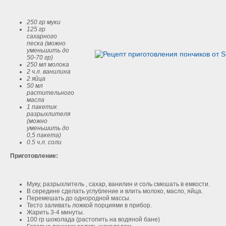
250 гр муки
125 гр
сахарного
песка (можно
уменьшить до
50-70 гр)
250 мл молока
2 ч.л. ванилина
2 яйца
50 мл
растительного
масла
1 пакетик
разрыхлителя
(можно
уменьшить до
0,5 пакета)
0.5 ч.л. соли
Приготовление:
Муку, разрыхлитель , сахар, ванилин и соль смешать в емкости.
В середине сделать углубление и влить молоко, масло, яйца.
Перемешать до однородной массы.
Тесто заливать ложкой порциями в прибор.
Жарить 3-4 минуты.
100 гр шоколада (растопить на водяной бане)